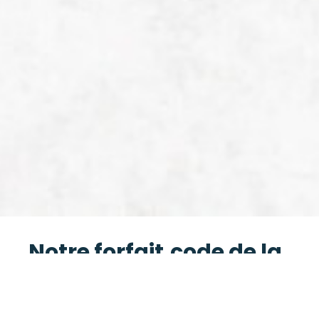
Notre forfait
code de la
route
Une évaluation de départ est obligatoire